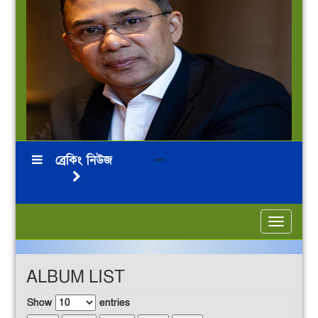
ব্রেকিং নিউজ
আমা
***
Toggle
navigatio
ALBUM LIST
Show
entries