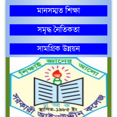
মানসম্মত শিক্ষা
সমৃদ্ধ নৈতিকতা
সামগ্রিক উন্নয়ন