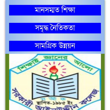
মানসম্মত শিক্ষা
সমৃদ্ধ নৈতিকতা
সামগ্রিক উন্নয়ন