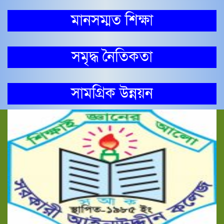
মানসম্মত শিক্ষা
সমৃদ্ধ নৈতিকতা
সামগ্রিক উন্নয়ন