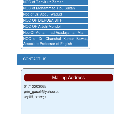
NOC of Tanvir uz Zaman
NOC of Mohammad Tipu Sultan
Noc of Dr. Abdul Wadud
NOC OF DILRUBA BITHI
NOC OF A Jolil Mondol
Noc Of Mohammad Asadujjaman Mia
NOC of Dr. Chanchal Kumar Biswas,
Associate Professor of English
CONTACT US
Mailing Address
01712203065
prin_gacoll@yahoo.com
মধুখালী, ফরিদপুর