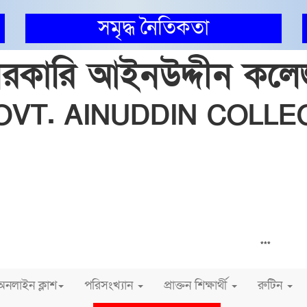
সমৃদ্ধ নৈতিকতা
রকারি আইনউদ্দীন কল
OVT. AINUDDIN COLLE
INSTITUTE CODE: 5275 EIIN: 108853
মধুখালী, ফরিদপুর
Email: prin_gacoll@yahoo.com | Mobile: 0171220306
Web: https://ainuddincollege.edu.bd/
আমাদের
***
অনলাইন ক্লাশ
পরিসংখ্যান
প্রাক্তন শিক্ষার্থী
রুটিন