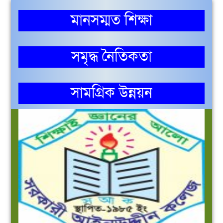
মানসম্মত শিক্ষা
সমৃদ্ধ নৈতিকতা
সামগ্রিক উন্নয়ন