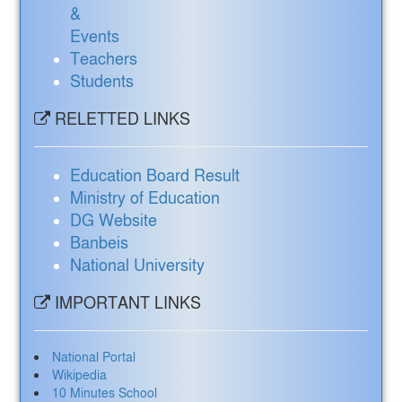
&
Events
Teachers
Students
RELETTED LINKS
Education Board Result
Ministry of Education
DG Website
Banbeis
National University
IMPORTANT LINKS
National Portal
Wikipedia
10 Minutes School