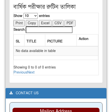
বার্ষিক পরীক্ষার রুটিন তালিকা
Show
entries
Print
Copy
Excel
CSV
PDF
Search:
Action
SL
TITLE
PICTURE
No data available in table
Showing 0 to 0 of 0 entries
Previous
Next
CONTACT US
Mailing Address