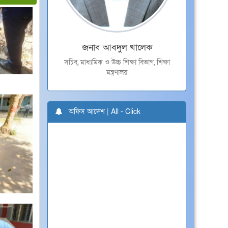
জনাব আবদুল খালেক
সচিব, মাধ্যমিক ও উচ্চ শিক্ষা বিভাগ, শিক্ষা
মন্ত্রণালয়
অফিস আদেশ |
All - Click
*** Noc of Md Anwar Hossen