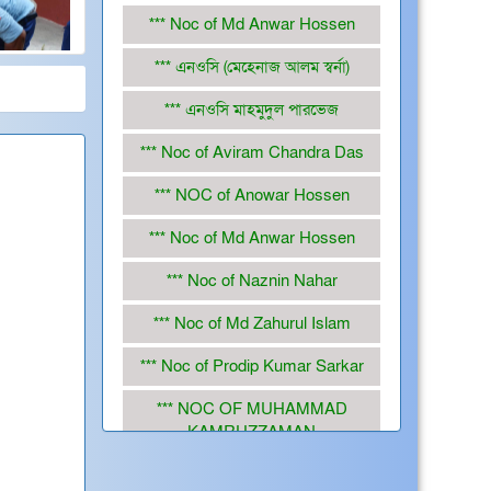
*** এনওসি (মেহেনাজ আলম স্বর্না)
*** এনওসি মাহমুদুল পারভেজ
*** Noc of Aviram Chandra Das
*** NOC of Anowar Hossen
*** Noc of Md Anwar Hossen
*** Noc of Naznin Nahar
*** Noc of Md Zahurul Islam
*** Noc of Prodip Kumar Sarkar
*** NOC OF MUHAMMAD
KAMRUZZAMAN
*** Noc of Ashraful Alom
*** NOC of Prodip Kumar Sarker