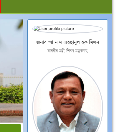
Next
জনাব আ ন ম এহছানুল হক মিলন
মাননীয় মন্ত্রী, শিক্ষা মন্ত্রণলায়,