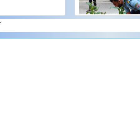
ী
Scout
Scout