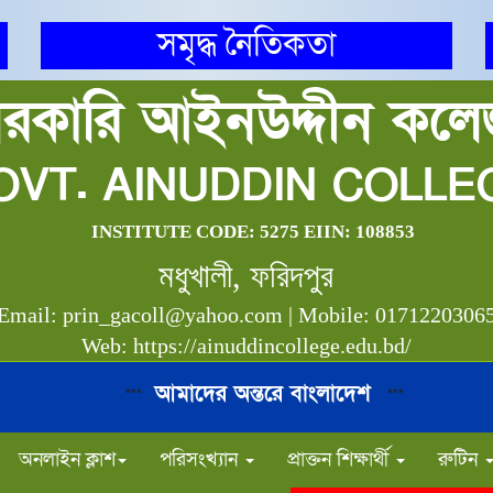
সমৃদ্ধ নৈতিকতা
রকারি আইনউদ্দীন কল
OVT. AINUDDIN COLLE
INSTITUTE CODE: 5275 EIIN: 108853
মধুখালী, ফরিদপুর
Email: prin_gacoll@yahoo.com | Mobile: 0171220306
Web: https://ainuddincollege.edu.bd/
আমাদের অন্তরে বাংলাদেশ
***
***
অনলাইন ক্লাশ
পরিসংখ্যান
প্রাক্তন শিক্ষার্থী
রুটিন