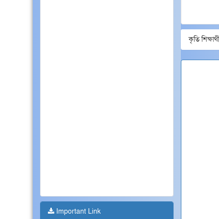
* ২০২৫-২৬ শিক্ষাবর্ষের স্নাতক
(সম্মান) ভর্তির প্রাথমিক
কৃতি শিক্ষার্থ
আবেদন সংক্রান্ত বিজ্ঞপ্তি
* ডিগ্রী পাস ১ম বর্ষের
ওরিয়েন্টশন ক্লাস
* শ্রী শ্রী দুর্গা পূজা, ফাতেহা
ইয়াজদাহম, শ্রী শ্রী লক্ষী পূজা ও
প্রবারণা পূর্নিমা উপলক্ষে কলেজ
বন্ধের নোটিশ
* ২০২৩-২৪ শিক্ষাবর্ষের ডিগ্রী
পাস ১ম বর্ষের নির্বাচনী
পরীক্ষার সময়সূচি
Important Link
* ডিগ্রী পাস ১ম বর্ষে ভর্তির