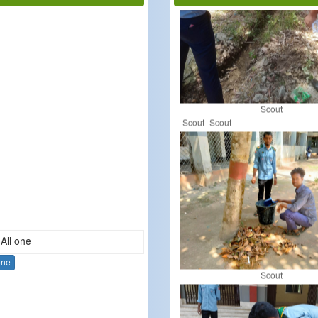
Scout
Scout
Scout
one
Scout