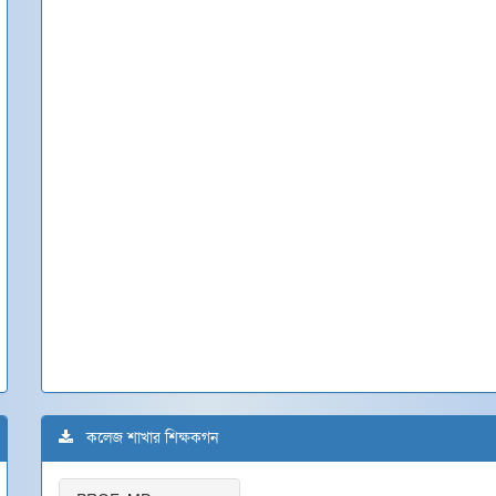
কলেজ শাখার শিক্ষকগন