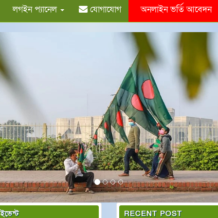
লগইন প্যানেল
যোগাযোগ
অনলাইন ভর্তি আবেদন
ious
 ইভেন্ট
RECENT POST