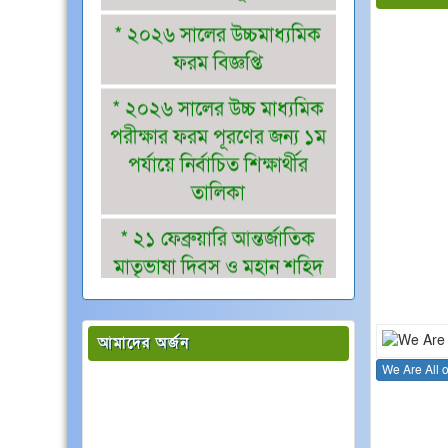
ফরম বিজ্ঞপ্তি
* ২০২৬ সালের উচ্চ মাধ্যমিক
পরীক্ষার ফরম পূরণের জন্য ১ম
পর্যায়ে নির্বাচিত শিক্ষার্থীর
তালিকা
* ২১ ফেব্রুয়ারি আন্তর্জাতিক
মাতৃভাষা দিবস ও মহান শহিদ
দিবস উদযাপনের বিজ্ঞপ্তি
* পবিত্র রমজান, দোলযাত্রা,
শব-ই-কদর, জুমাতুল বিদা,
We Are All 
ঈদ-উল-ফিতর ও গ্রীস্মকালীন
আমাদের অর্জন
অবকাশে কলেজ বন্ধ
* মাঘী পূর্ণিমা উপলক্ষে কলেজ
বন্ধের নোটিশ